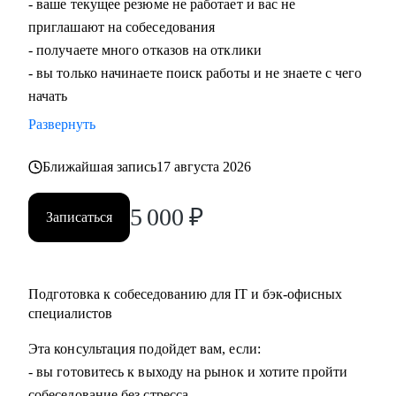
- ваше текущее резюме не работает и вас не
• IT cпециалистам от junior до senior (project/product/UX/UI
приглашают на собеседования
дизайнерам/ тестировщикам/ML разработчикам/frontend
- получаете много отказов на отклики
разработчикам/аналитикам)
- вы только начинаете поиск работы и не знаете с чего
• Специалистам бэк-офисных функций (hr/ассистенты)
начать
• Руководителям, которые только начинают лидить команду
Развернуть
или тем, кто хочет прокачать скилы в управлении
Ближайшая запись
17 августа 2026
5 000
₽
Записаться
Подготовка к собеседованию для IT и бэк-офисных
специалистов
Эта консультация подойдет вам, если:
- вы готовитесь к выходу на рынок и хотите пройти
собеседование без стресса