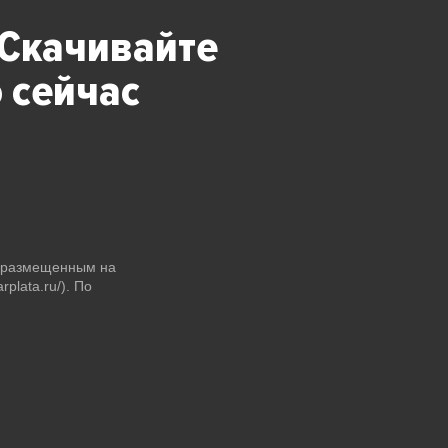
 Скачивайте
 сейчас
и размещенным на
plata.ru/). По