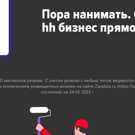
Пора нанимать.
hh бизнес
прямо
 50 миллионов резюме. С учетом резюме с любым типом видимост
за исключением размещенных резюме на сайте Zarplata.ru (https://zar
состоянию на 24.01.2022 г.