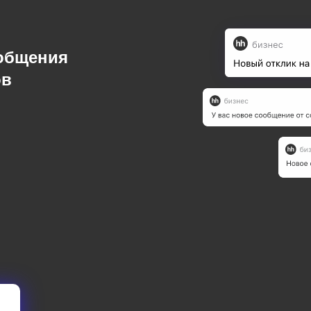
ообщения
ов