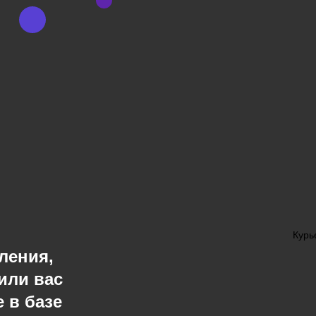
Курь
ления,
или вас
 в базе