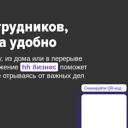
трудников,
да удобно
у, из дома или в перерыве
ожение
hh бизнес
поможет
е отрываясь от важных дел
Сканируйте QR-код