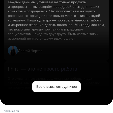
Каждый день мы улучшаем не только продукты
и процессы — мы создаём передовой опыт для наших
клиентов и сотрудников. Это помогает нам находить
решения, которые действительно меняют жизнь людей
к лучшему. Наша культура — про вовлечённость, заботу
и искреннее желание делать полезное. Мы гордимся тем,
что помогаем крутым компаниям и классным
специалистам находить друг друга. Быть частью таких
изменений по‑настоящему вдохновляет.
Сергей Чертов
hh.ru — это не просто работа
Это эмпатичные люди, заслуженные победы и дух
свободы. Мы помогаем миру и создаём лучший сервис
Все отзывы сотрудников
по поиску работы в стране.
Ольга Емельянова
*команда hh