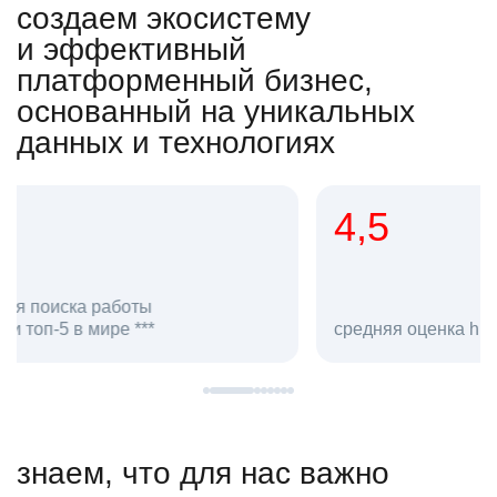
создаем экосистему
и эффективный
платформенный бизнес,
основанный на уникальных
данных и технологиях
4,5
20
сотруд
средняя оценка hh.ru как работодателя **
в hh.ru
знаем, что для нас важно