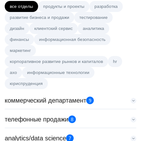
все отделы
продукты и проекты
разработка
развитие бизнеса и продажи
тестирование
дизайн
клиентский сервис
аналитика
финансы
информационная безопасность
маркетинг
корпоративное развитие рынков и капиталов
hr
axo
информационные технологии
юриспруденция
коммерческий департамент
9
Key Account Manager (EdTech)
телефонные продажи
8
HeadHunter::Коммерческий департамент
вчера
Менеджер по продажам B2B
analytics/data science
150000 ₽
7