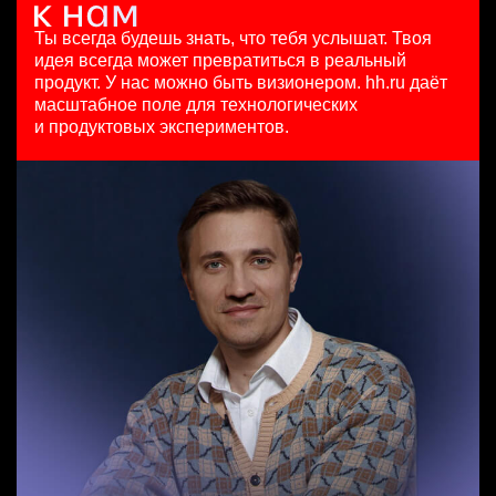
Key Account Manager (EdTech)
5 авг. 2026
HeadHunter::Analytics/Data Science
Ташкент
HeadHunter::Коммерческий департамент
125000 - 175000 ₽
29 июл. 2026
Ты всегда будешь знать, что тебя услышат.
Твоя
вчера
Ярославль
450000 ₽
идея всегда может превратиться в реальный
Специалист по медиапланированию
150000 ₽
Москва
продукт.
У нас можно быть визионером. hh.ru даёт
HeadHunter::Департамент маркетинга
Нижний Новгород
масштабное поле для технологических
Менеджер по продажам B2B (сегмент SMB)
вчера
и продуктовых экспериментов.
HeadHunter::Телефонные продажи
з/п не указана
Key Account Manager (EdTech)
5 авг. 2026
Ярославль
HeadHunter::Коммерческий департамент
97000 - 161000 ₽
вчера
Ярославль
150000 ₽
Ярославль