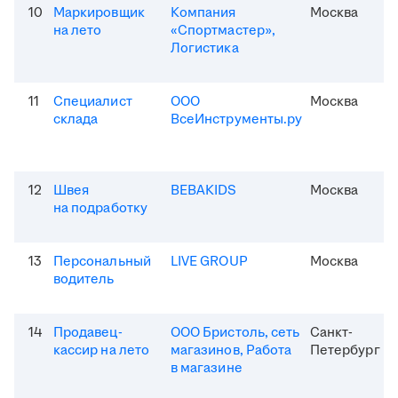
10
Маркировщик
Компания
Москва
на лето
«Спортмастер»,
Логистика
11
Специалист
ООО
Москва
склада
ВсеИнструменты.ру
12
Швея
BEBAKIDS
Москва
на подработку
13
Персональный
LIVE GROUP
Москва
водитель
14
Продавец-
ООО Бристоль, сеть
Санкт-
кассир на лето
магазинов, Работа
Петербург
в магазине