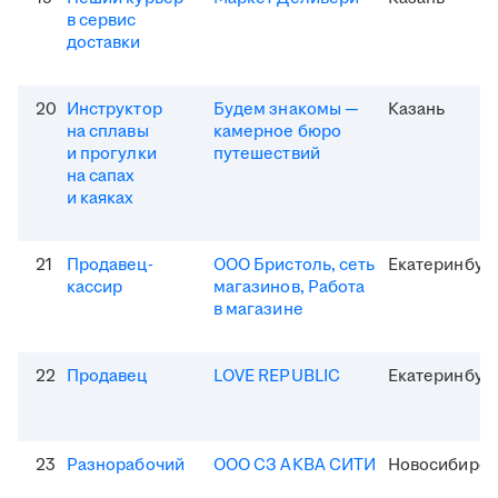
в сервис
доставки
20
Инструктор
Будем знакомы —
Казань
на сплавы
камерное бюро
и прогулки
путешествий
на сапах
и каяках
21
Продавец-
ООО Бристоль, сеть
Екатеринбур
кассир
магазинов, Работа
в магазине
22
Продавец
LOVE REPUBLIC
Екатеринбур
23
Разнорабочий
ООО СЗ АКВА СИТИ
Новосибирск