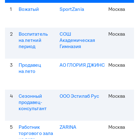
1
Вожатый
SportZania
Москва
2
Воспитатель
СОШ
Москва
на летний
Академическая
период
Гимназия
3
Продавец
АО ГЛОРИЯ ДЖИНС
Москва
на лето
4
Сезонный
ООО Эстилаб Рус
Москва
продавец-
консультант
5
Работник
ZARINA
Москва
торгового зала