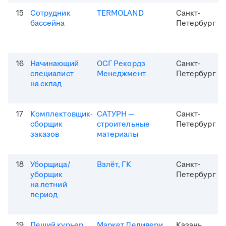
15
Сотрудник
TERMOLAND
Санкт-
бассейна
Петербург
16
Начинающий
ОСГ Рекордз
Санкт-
специалист
Менеджмент
Петербург
на склад
17
Комплектовщик-
САТУРН —
Санкт-
сборщик
строительные
Петербург
заказов
материалы
18
Уборщица/
Взлёт, ГК
Санкт-
уборщик
Петербург
на летний
период
19
Пеший курьер
Маркет Деливери
Казань