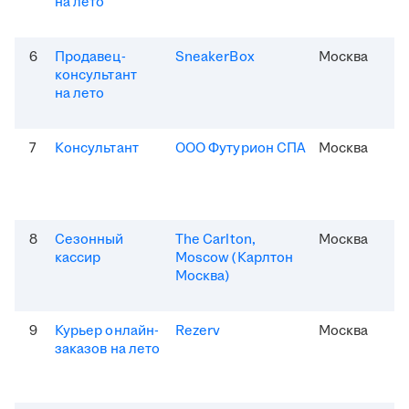
на лето
6
Продавец-
SneakerBox
Москва
консультант
на лето
7
Консультант
ООО Футурион СПА
Москва
8
Сезонный
The Carlton,
Москва
кассир
Moscow (Карлтон
Москва)
9
Курьер онлайн-
Rezerv
Москва
заказов на лето