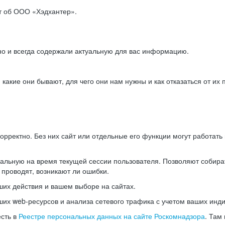
ет об ООО «Хэдхантер».
но и всегда содержали актуальную для вас информацию.
акие они бывают, для чего они нам нужны и как отказаться от их 
рректно. Без них сайт или отдельные его функции могут работат
альную на время текущей сессии пользователя. Позволяют собира
 проводят, возникают ли ошибки.
их действия и вашем выборе на сайтах.
х web-ресурсов и анализа сетевого трафика с учетом ваших инд
есть в
Реестре персональных данных на сайте Роскомнадзора
. Там