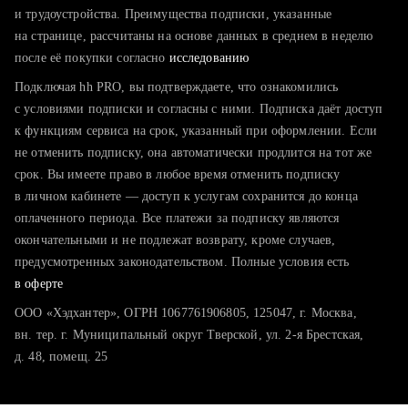
тратите много времени на поиск и вручную поднимаете
и трудоустройства. Преимущества подписки, указанные
резюме
на странице, рассчитаны на основе данных в среднем в неделю
после её покупки согласно
хотите сравнить себя с конкурентами и оценить шансы
исследованию
Подключая hh PRO, вы подтверждаете, что ознакомились
с условиями подписки и согласны с ними. Подписка даёт доступ
к функциям сервиса на срок, указанный при оформлении. Если
не отменить подписку, она автоматически продлится на тот же
срок. Вы имеете право в любое время отменить подписку
в личном кабинете — доступ к услугам сохранится до конца
оплаченного периода. Все платежи за подписку являются
окончательными и не подлежат возврату, кроме случаев,
предусмотренных законодательством. Полные условия есть
в оферте
ООО «Хэдхантер», ОГРН 1067761906805, 125047, г. Москва,
вн. тер. г. Муниципальный округ Тверской, ул. 2-я Брестская,
д. 48, помещ. 25